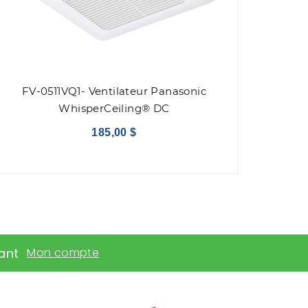
FV-0511VQ1- Ventilateur Panasonic
WhisperCeiling® DC
185,00 $
ant
Mon compte