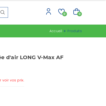
0
0
Accueil
Produits
rée d'air LONG V-Max AF
voir vos prix.