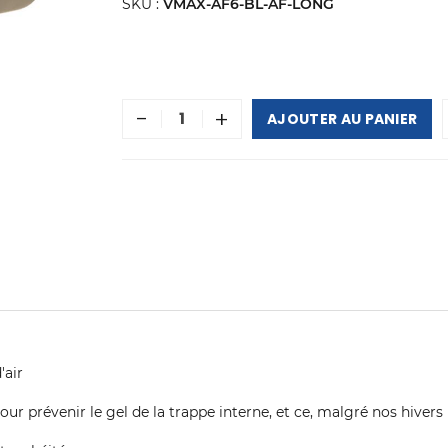
SKU :
VMAX-AF6-BL-AF-LONG
-
+
AJOUTER AU PANIER
'air
 prévenir le gel de la trappe interne, et ce, malgré nos hivers 