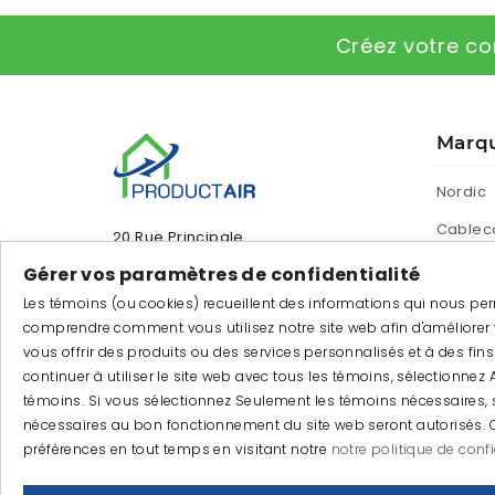
Créez votre co
Marq
Nordic
Cablec
20 Rue Principale
Lachute QC J8H 3R8
ECOBEE
Gérer vos paramètres de confidentialité
Tél.:
514-292-7280
Les témoins (ou cookies) recueillent des informations qui nous pe
Stelpro
comprendre comment vous utilisez notre site web afin d'améliorer 
Sans frais :
1-877-460-2865
Giant
vous offrir des produits ou des services personnalisés et à des fins 
continuer à utiliser le site web avec tous les témoins, sélectionnez 
Courriel:
info@productair.com
Product
témoins. Si vous sélectionnez Seulement les témoins nécessaires, 
ORTEC
nécessaires au bon fonctionnement du site web seront autorisés.
préférences en tout temps en visitant notre
notre politique de confi