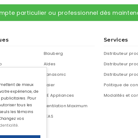
mpte particulier ou professionnel dès mainten
ues
Services
Blauberg
Distributeur pro
o
Aldes
Distributeur pro
Panasonic
Distributeur pro
rmettent de mieux
Haier
Politique de con
votre expérience, de
GE Appliances
Modalités et con
publicitaires. Pour
Autoriser tous les
air
Ventilation Maximum
seuls les témoins
H
FEAS
 Changez vos
dentialité
.