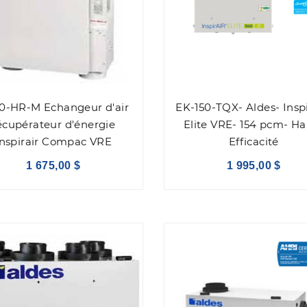
30-HR-M Echangeur d'air
EK-150-TQX- Aldes- Insp
écupérateur d'énergie
Elite VRE- 154 pcm- H
Inspirair Compac VRE
Efficacité
1 675,00 $
1 995,00 $