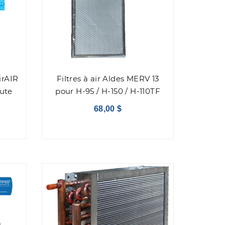
irAIR
Filtres à air Aldes MERV 13
aute
pour H-95 / H-150 / H-110TF
68,00 $