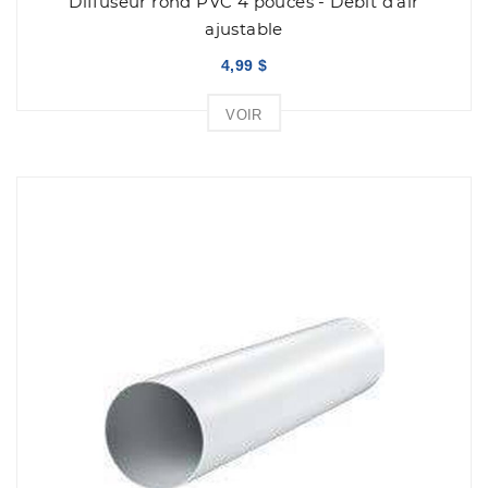
Diffuseur rond PVC 4 pouces - Débit d'air
ajustable
4,99 $
VOIR